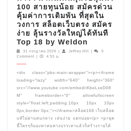
Hengjing168d.co
100 สายทุนน้อย สมัครด่วน
12
คุ้มค่าการเดิมพัน ที่สุดใน
กันยา
วงการ สล็อตเว็บตรง สมัคร
2026
ง่าย ลุ้นรางวัลใหญ่ได้ทันที
Tangtem16
Top 18 by Weldon
Tangtem16
31
Jeffrey
31 กรกฎาคม 2026
|
Jeffrey Hill
|
0
กรกฎาคม
Hill
Comment
|
4:55 น.
25
2026
ก.ย.
<div class="pbs-main-wrapper"><p><iframe
69
loading="lazy" width="640" height="360"
สล็อต168
src="//www.youtube.com/embed/iKbeLxeD08
เว็บ
M" frameborder="0" allowfullscreen
เดียว
style="float:left;padding:10px 10px 10px
ครบ
0px;border:0px;"></iframe>สล็อต168 เว็บสล็อต
แท้ไม่ผ่านคนกลาง เล่นง่าย แตกบ่อย</p> <p>ยุค
ทั้ง
นี้ใครๆก็มองหาหนทางบรรเทาแล้วก็สร้างรายได้
สล็อต