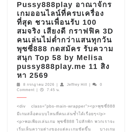
Pussy888play อาณาจักร
เยอะ
เกมออนไลน์ที่ครบเครื่อง
บา
ที่สุด ชวนเพื่อนรับ 100
คา
สมจริง เสียงดี กราฟฟิค 3D
ร่า
คนเล่นไม่ต่ำกว่าแสนทุกวัน
เปิด
พุซซี่888 กดสมัคร รับความ
เกม
สนุก Top 58 by Melisa
ไว
pussy888play.me 11 สิง
รับ
Pussy888play
หา 2569
โปร
อาณาจักร
8
Jeffrey
ใหญ่
8 กรกฎาคม 2026
|
Jeffrey Hill
|
0
กรกฎาคม
Hill
Comment
|
7:45 น.
เกม
ไป
2026
ออนไลน์
เลย
<div class="pbs-main-wrapper"><p>พุซซี่888
ที่
3
มีเกมสล็อตแบบไหนที่คนเล่นซ้ำได้เรื่อยๆ</p>
ครบ
ก.ค.
<p>พอเพียงเล่นเกม พุซซี่888 ไปสักพัก พวกเราจะ
เครื่อง
69
เริ่มเห็นความต่างของแต่ละเกมชัดขึ้น บางเกม