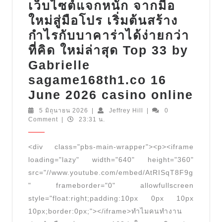
คชั่น
เว็บไซต์แจกหนัก จากมือ
โร
ใหม่สู่มือโปร เริ่มต้นสร้าง
แมน
กำไรกับบาคาร่าได้ง่ายกว่า
ติก
ที่คิด ใหม่ล่าสุด Top 33 by
ดู
Gabrielle
หนัง
sagame168th1.co 16
ออนไลน์
เว็บ
June 2026 casino online
ออกแบบ
ใหญ่
5
Jeffrey
5 มิถุนายน 2026
|
Jeffrey Hill
|
0
มิถุนายน
Hill
Comment
|
23:31 น.
ให้
sag
2026
ดู
เว็บ
<div class="pbs-main-wrapper"><p><iframe
ได้
แจก
loading="lazy" width="640" height="360"
ทุก
หนัก
src="//www.youtube.com/embed/AtRISqT8F9g
จอ
จาก
" frameborder="0" allowfullscreen
Top
มือ
style="float:right;padding:10px 0px 10px
39
ใหม่
10px;border:0px;"></iframe>ทำไมคนทำงาน