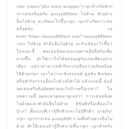
น่า
<div class="pbs-main-wrapper"><p>ถ้าเกิดพวก
ลงทุน
เราเล่นสล็อตกับ pussy888win ไปด้วย ทำอย่าง
ที่สุด
อื่นไปด้วย จะเกิดอะไรขึ้น</p> <p>ถ้าเกิดเราเล่น
ใน
สล็อตกับ <a
ไทย
href="https://pussy888win.one/">pussy888win
แคช
</a> ไปด้วย ทำอันอื่นไปด้วย จะกำเนิดอะไรขึ้น?
ในขณะนี้ คนเล่นนิยมเล่นเกมผ่านมือถือกันเพิ่ม
แบค
มากขึ้น ทำให้เราไม่ได้จดจ่ออยู่กับเกมเพียงอย่าง
10%
เดียว แต่ว่าสามารถทำกิจกรรมอื่นๆร่วมกันสล็อต
ศูนย์
ได้ด้วย</p> <p>ไม่ว่าจะนั่งรถยนต์ ดูหนัง ฟังเพลง
รวม
หรือทำกิจกรรมอื่นๆไปด้วยก็ทำได้ แล้วแบบนี้ มันมี
เกม
จุดเด่นหรือข้อผิดพลาดอะไรบ้างหรือเปล่า? ใน
คา
บทความนี้ ผมจะหาคุณมาดูเลยว่า การเล่นสล็อต
ไปด้วยและทำอันอื่นไปด้วย มีข้อดีหรือเสียอะไร
สิ
บ้าง? ทั้งแบบที่เรารู้สึกตัวและไม่รู้สึกตัว มาดูกัน!
โน
</p> <p>การเล่น pussy888 รวมทั้งทำอย่างอื่นไป
คุณภาพ
ด้วย ทำให้เล่นแล้วรู้สึกสบายขึ้น</p> <p>สำหรับ