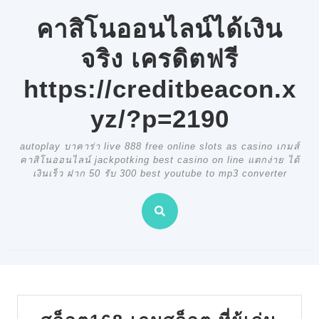
Skip
คาสิโนออนไลน์ได้เงิน
to
content
จริง เครดิตฟรี
https://creditbeacon.x
yz/?p=2190
autoplay บาคาร่า live 888 free online slots as casino เกมส์
คาสิโนออนไลน์ jackpotking best casino on line แตกง่าย ได้
เงินเร็ว ฝาก 50 รับ 300 best youtube to mp3 converter