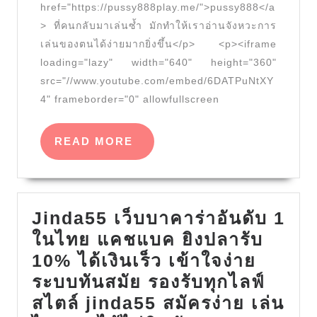
href="https://pussy888play.me/">pussy888</a
กว่า
> ที่คนกลับมาเล่นซ้ำ มักทำให้เราอ่านจังหวะการ
แสน
เล่นของตนได้ง่ายมากยิ่งขึ้น</p> <p><iframe
ทุก
loading="lazy" width="640" height="360"
วัน
src="//www.youtube.com/embed/6DATPuNtXY
พุซซี่888
4" frameborder="0" allowfullscreen
กด
สมัคร
READ
READ MORE
MORE
รับ
ความ
สนุก
Jinda55 เว็บบาคาร่าอันดับ 1
Top
ในไทย แคชแบค ยิงปลารับ
58
10% ได้เงินเร็ว เข้าใจง่าย
by
ระบบทันสมัย รองรับทุกไลฟ์
Melisa
สไตล์ jinda55 สมัครง่าย เล่น
pussy888play.me