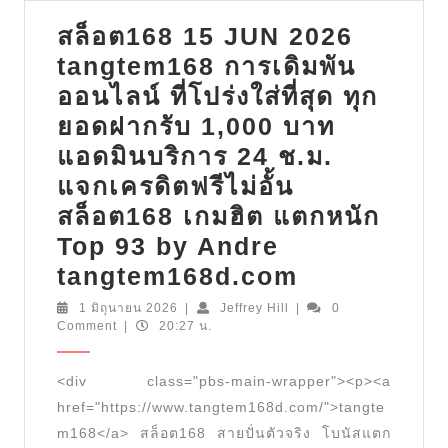
คิด
สล็อต168 15 JUN 2026
ใหม่
tangtem168 การเดิมพัน
ล่าสุ
ออนไลน์ ที่โปร่งใส่ที่สุด ทุก
Top
ยอดฝากรับ 1,000 บาท
33
แอดมินบริการ 24 ช.ม.
by
แจกเครดิตฟรีไม่อั้น
Gabr
สล็อต168 เกมฮิต แตกหนัก
sag
Top 93 by Andre
16
สล็อต168
tangtem168d.com
Jun
15
1
Jeffrey
202
1 มิถุนายน 2026
|
Jeffrey Hill
|
0
มิถุนายน
Hill
Comment
|
20:27 น.
JUN
cas
2026
2026
onli
<div class="pbs-main-wrapper"><p><a
tangtem16
href="https://www.tangtem168d.com/">tangte
การ
m168</a> สล็อต168 สายปั่นตัวจริง โบนัสแตก