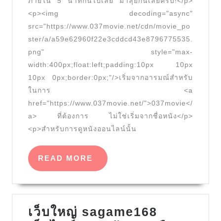
ภายใน 5 นาทีกันไปเลย มาลุยกันเลยครับ!</p>
ครบ
<p><img decoding="async"
ที่
src="https://www.037movie.net/cdn/movie_po
เว็บ
ster/a/a59e62960f22e3cddcd43e8796775535.
เดียว
png" style="max-
Netflix
width:400px;float:left;padding:10px 10px
พากย์
10px 0px;border:0px;"/>เริ่มจากอารมณ์สำหรับ
ไทย
ในการ <a
href="https://www.037movie.net/">037movie</
ซับ
a> ที่ต้องการ ไม่ใช่เริ่มจากชื่อหนัง</p>
ไทย
<p>สำหรับการดูหนังออนไลน์นั้น
ครบ
ทุก
READ
READ MORE
แนว
MORE
แฟนตาซี
ตลก
แอ
เว็บใหญ่ sagame168