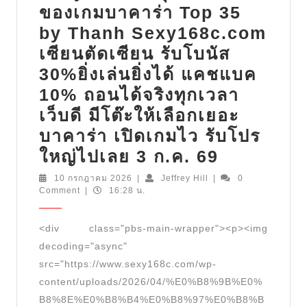
ของเกมบาคาร่า Top 35
สมัคร
by Thanh Sexy168c.com
ด่วน
เซียนตัดเซียน รับโบนัส
คุ้ม
30%ยิ่งเล่นยิ่งได้ แคชแบค
ค่า
10% ถอนได้จริงทุกเวลา
การ
เว็บดี มีโต๊ะให้เลือกเยอะ
เดิม
บาคาร่า เปิดเกมไว รับโปร
พัน
Sexy168
ใหญ่ไปเลย 3 ก.ค. 69
ที่สุด
เปิด
10
ใน
Jeffrey
10 กรกฎาคม 2026
|
Jeffrey Hill
|
0
กรกฎาคม
Hill
Comment
|
16:28 น.
มุม
วงการ
2026
มอง
สล็อต
<div class="pbs-main-wrapper"><p><img
ใหม่
เว็บ
decoding="async"
ของ
ตรง
src="https://www.sexy168c.com/wp-
เกม
สมัคร
content/uploads/2026/04/%E0%B8%9B%E0%
บา
B8%8E%E0%B8%B4%E0%B8%97%E0%B8%B
ง่าย